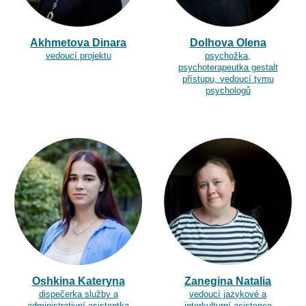
Akhmetova Dinara
Dolhova Olena
vedoucí projektu
psychožka,
psychoterapeutka gestalt
přístupu, vedoucí tymu
psychologů
Oshkina Kateryna
Zanegina Natalia
dispečerka služby a
vedoucí jaz
ykové a
administrativní asistentka
interkulturní
asistence