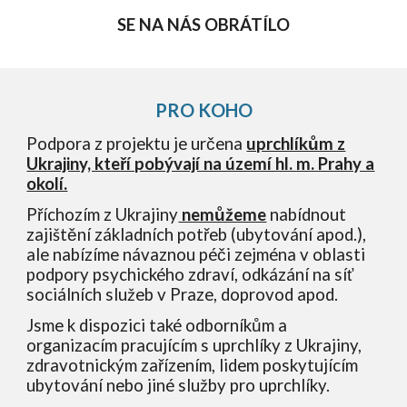
SE NA NÁS OBRÁTÍLO
PRO KOHO
Podpora z projektu je
určena
uprchlíkům z
Ukrajiny, kteří pobývají na území hl. m. Prahy a
okolí.
Příchozím z Ukrajiny
nemůžeme
nabídnout
zajištění základních potřeb (ubytování apod.),
ale nabízíme
návaznou péči zejména v oblasti
podpory psychického zdraví
, odkázání na síť
sociálních služeb v Praze, doprovod apod.
Jsme k dispozici také odborníkům a
organizacím pracujícím s uprchlíky z Ukrajiny,
zdravotnickým zařízením, lidem poskytujícím
ubytování nebo jiné služby pro uprchlíky.