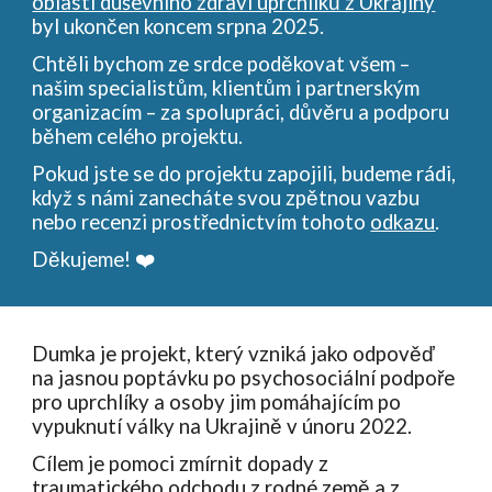
oblasti duševního zdraví uprchlíků z Ukrajiny
byl ukončen koncem srpna 2025.
Chtěli bychom ze srdce poděkovat všem –
našim specialistům, klientům i partnerským
organizacím – za spolupráci, důvěru a podporu
během celého projektu.
Pokud jste se do projektu zapojili, budeme rádi,
když s námi zanecháte svou zpětnou vazbu
nebo recenzi prostřednictvím tohoto
odkazu
.
Děkujeme! ❤️
Dumka je projekt, který vzniká jako odpověď
na jasnou poptávku po psychosociální podpoře
pro uprchlíky a osoby jim pomáhajícím po
vypuknutí války na Ukrajině v únoru 2022.
Cílem je pomoci zmírnit dopady z
traumatického odchodu z rodné země a z